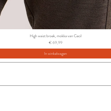
High waist broek, mokka van Cecil
Prijs
€ 69,99
In winkelwagen