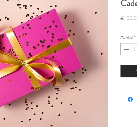
Cad
€ 150,
Aantal
*