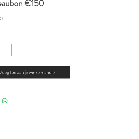
eaubon €150
Prijs
00
Voeg toe aan je winkelmandje