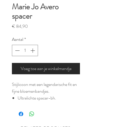
Marie Jo Avero
spacer
Prijs
€ 84,90
Aantal
*
Voeg toe aan je winkelmandje
Stijlicoon met een legendarische fit en
fijne bloemenbandjes.
Ultralichte spacer-bh.
Stijlvol, niet-transparant design
Schouderbandjes om te laten zien
Onzichtbaar onder wit in roze