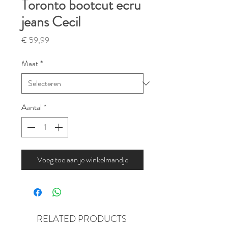
Toronto bootcut ecru
jeans Cecil
Prijs
€ 59,99
Maat
*
Aantal
*
Voeg toe aan je winkelmandje
RELATED PRODUCTS