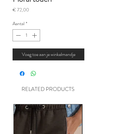
Prijs
€ 72,00
Aantal
*
Voeg toe aan je winkelmandje
RELATED PRODUCTS