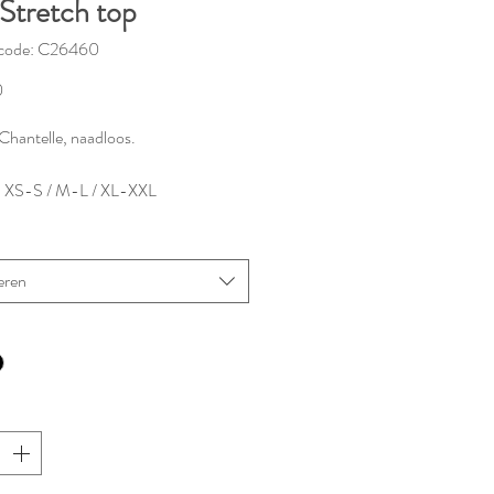
 Stretch top
code: C26460
Prijs
0
Chantelle, naadloos.
: XS-S / M-L / XL-XXL
aar in verschillende kleuren.
eren