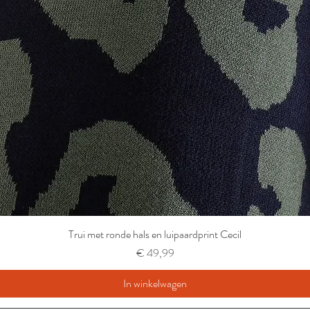
Trui met ronde hals en luipaardprint Cecil
Prijs
€ 49,99
In winkelwagen