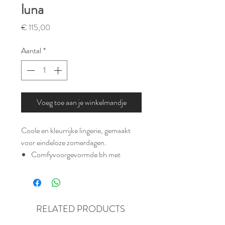
luna
Prijs
€ 115,00
Aantal
*
Voeg toe aan je winkelmandje
Coole en kleurrijke lingerie, gemaakt
voor eindeloze zomerdagen.
Comfyvoorgevormde bh met
beugel
Stijlvol, niet-transparant design
Schouderbandjes om te laten zien
In fris en flatterend blauw
RELATED PRODUCTS