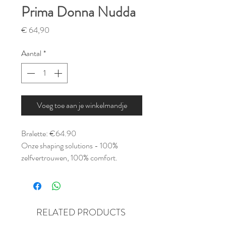
Prima Donna Nudda
Prijs
€ 64,90
Aantal
*
Voeg toe aan je winkelmandje
Bralette: €64.90
Onze shaping solutions - 100%
zelfvertrouwen, 100% comfort.
Comfy niet voorgevormde bh
zonder beugel
Stijlvol, niet-transparant design
Stylish en veelzijdig in zwart, beige
RELATED PRODUCTS
Corrigerende hoge slip met pijpjes: