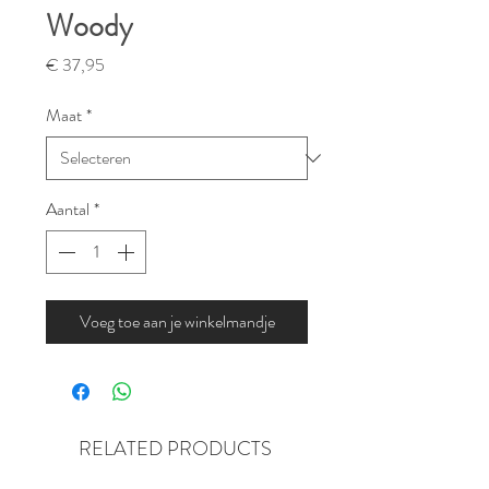
Woody
Prijs
€ 37,95
Maat
*
Aantal
*
Voeg toe aan je winkelmandje
RELATED PRODUCTS