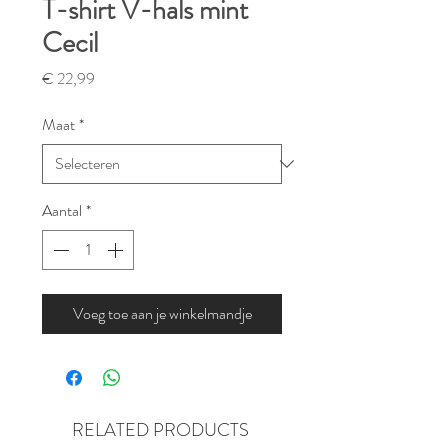
T-shirt V-hals mint
Cecil
Prijs
€ 22,99
Maat
*
Aantal
*
Voeg toe aan je winkelmandje
RELATED PRODUCTS