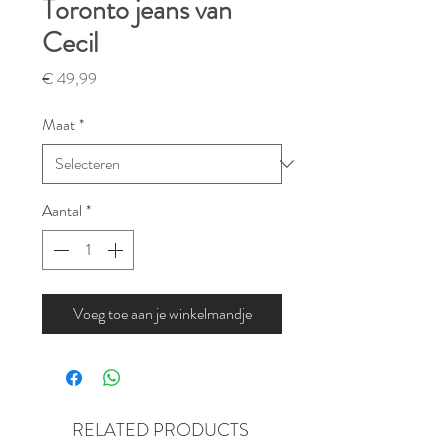
Toronto jeans van
Cecil
Prijs
€ 49,99
Maat
*
Aantal
*
Voeg toe aan je winkelmandje
RELATED PRODUCTS