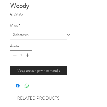
Woody
Prijs
€ 29,95
Maat
*
Aantal
*
Voeg toe aan je winkelmandje
RELATED PRODUCTS