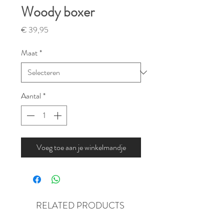
Woody boxer
Prijs
€ 39,95
Maat
*
Aantal
*
Voeg toe aan je winkelmandje
RELATED PRODUCTS